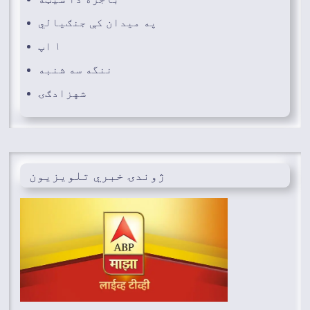
په میدان کې جنګیالي
۱ اپ
ننگه سه شنبه
شهزادګۍ
ژوندۍ خبري تلویزیون