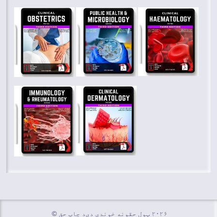
۲۰۲۶ ټول حقونه خوندي دي
د چاپ حق ©