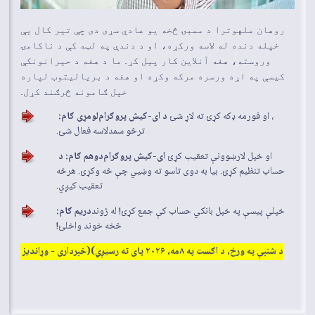
روهان ملهوترا د ممبۍ څخه یو عادي سړی دی چې تیر کال یې
خپله دنده له لاسه ورکړه، او د دندې په لټه کې د ناکامۍ
وروسته، هغه آنلاین کار پیل کړ. ما د هغه د حیرانونکې
کیسې په اړه ورسره مرکه وکړه او هغه د بریالیتوب لپاره
خپل ګامونه څرګند کړل.
، او فورمه ډکه کړئ
ته لاړ شئ
د ای-کیش پروګرام
لومړی ګام:
ترڅو سمدلاسه فعال شئ.
او خپل
لارښوونې تعقیب کړئ
ای-کیش پروګرام
دوهم ګام: د
حساب تنظیم کړئ. بیا به دوی تاسو ته وښيي چې څه وکړئ. هرڅه
تعقیب کیږي.
خپلې پیسې په خپل بانکي حساب کې جمع کړئ! له ژوند
دریم ګام:
څخه خوند واخلئ!
د شنبې په ورځ، د اګست په ۸مه، ۲۰۲۶ پای ته رسیږي)
(خبرداری - وړاندیز