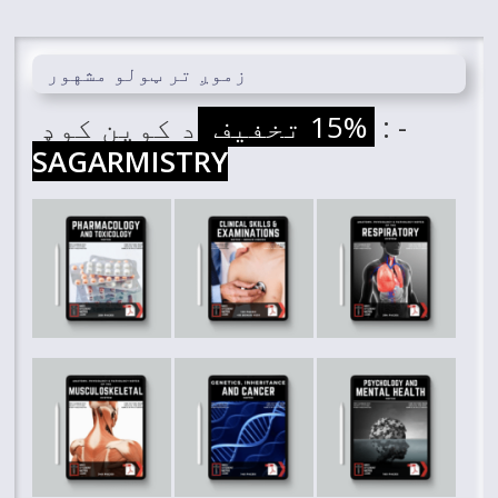
زموږ تر ټولو مشهور
: -
15% تخفیف
د کوپن کوډ
SAGARMISTRY