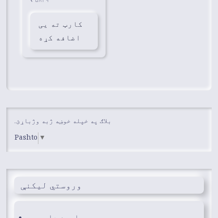
₹
۵۸۲۹
کارټ ته یی
اضافه کړه
بلاګ په خپله خوښه ژبه وژباړئ.
Pashto
▼
وروستي ليکنې
باجره دا سیټه