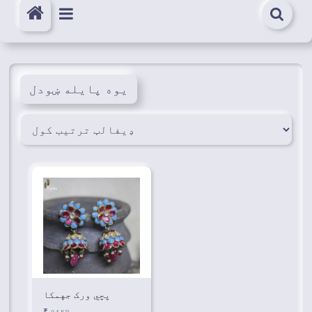
یوه پایله ښودل
پچي ورک جهمکا