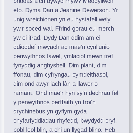
priodas a'ch bywyd rhyw? Meddyliwch
eto. Dyma Dan a Jeanine Dewerson. Yr
unig wreichionen yn eu hystafell wely
yw'r soced wal. Ffrind gorau eu merch
yw ei iPad. Dydy Dan ddim am ei
ddioddef mwyach ac mae'n cynllunio
penwythnos tawel, ymlaciol mewn tref
fynyddig anghysbell. Dim plant, dim
ffonau, dim cyfryngau cymdeithasol,
dim ond awyr iach lân a llawer o
ramant. Ond mae'r hyn sy'n dechrau fel
y penwythnos perffaith yn troi'n
drychinebus yn gyflym gyda
chyfarfyddiadau rhyfedd, bwydydd cryf,
pobl leol blin, a chi un llygad blino. Heb