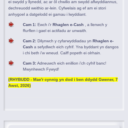
ei swydd y llynedd, ac ar ôl chwilio am swydd aflwyddiannus,
dechreuodd weithio ar-lein. Cyfwelais ag ef am ei stori
anhygoel a datgelodd ei gamau i lwyddiant.
Cam 1:
Ewch i'r
Rhaglen e-Cash
, a llenwch y
ffurflen i gael ei actifadu ar unwaith.
Cam 2:
Dilynwch y cyfarwyddiadau yn
Rhaglen e-
Cash
a sefydlwch eich cyfrif. Yna byddant yn dangos
i chi beth i'w wneud. Caiff popeth ei olrhain.
Cam 3:
Adneuwch eich enillion i'ch cyfrif banc!
Mwynhewch Fywyd!
(RHYBUDD - Mae'r cynnig yn dod i ben
ddydd Gwener, 7
Awst, 2026)