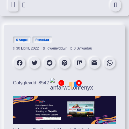
6 Angel
Penodau
30 Ebrill, 2022
gweinyddwr
0 Sylwadau
Golygfeydd: 8542
0
0