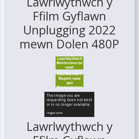
Lawrlwythwch y
Ffilm Gyflawn
Unplugging 2022
mewn Dolen 480P
Lawrlwythwch
Moviesniverse
nawr
Lawrlwythwch
Magnet nawr
gan
Moviesniverse
Lawrlwythwch y