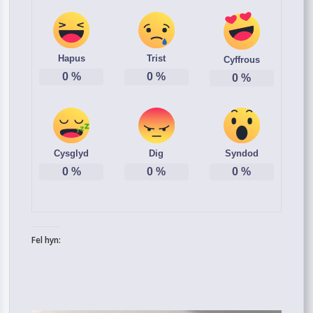
Hapus
Trist
Cyffrous
0
%
0
%
0
%
Cysglyd
Dig
Syndod
0
%
0
%
0
%
Fel hyn: