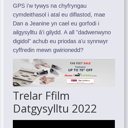
GPS i'w tywys na chyfryngau
cymdeithasol i atal eu diflastod, mae
Dan a Jeanine yn cael eu gorfodi i
ailgysylltu â'i gilydd. A all "dadwenwyno
digidol" achub eu priodas a'u synnwyr
cyffredin mewn gwirionedd?
Trelar Ffilm
Datgysylltu 2022