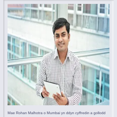
Mae Rohan Malhotra o Mumbai yn ddyn cyffredin a gollodd