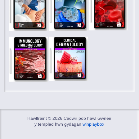
Hawlfraint ©
2026 Cedwir pob hawl Gwneir
y templed hwn gyda
gan
winplaybox