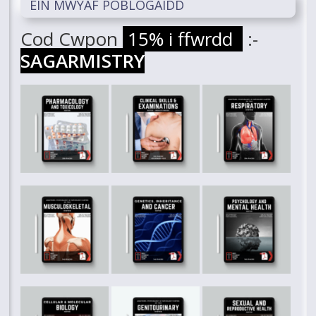
EIN MWYAF POBLOGAIDD
Cod Cwpon
15% i ffwrdd
:-
SAGARMISTRY