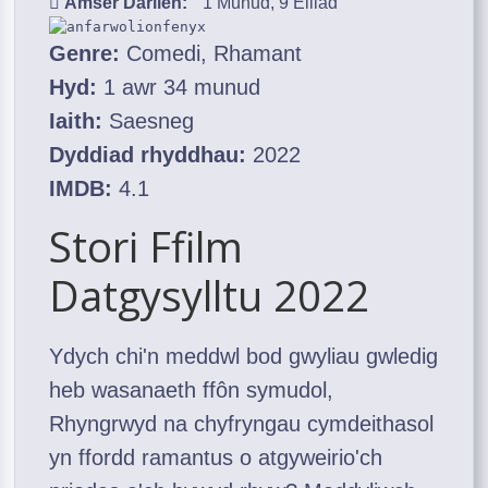
Amser Darllen:
1 Munud, 9 Eiliad
Genre:
Comedi, Rhamant
Hyd:
1 awr 34 munud
Iaith:
Saesneg
Dyddiad rhyddhau:
2022
IMDB:
4.1
Stori Ffilm
Datgysylltu 2022
Ydych chi'n meddwl bod gwyliau gwledig
heb wasanaeth ffôn symudol,
Rhyngrwyd na chyfryngau cymdeithasol
yn ffordd ramantus o atgyweirio'ch