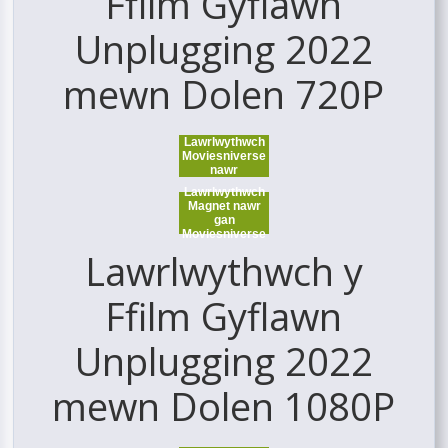
Ffilm Gyflawn
Unplugging 2022
mewn Dolen 720P
Lawrlwythwch
Moviesniverse
nawr
Lawrlwythwch
Magnet nawr
gan
Moviesniverse
Lawrlwythwch y
Ffilm Gyflawn
Unplugging 2022
mewn Dolen 1080P