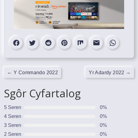
←
→
Y Commando 2022
Yr Adardy 2022
Sgôr Cyfartalog
5 Seren
0%
4 Seren
0%
3 Seren
0%
2 Seren
0%