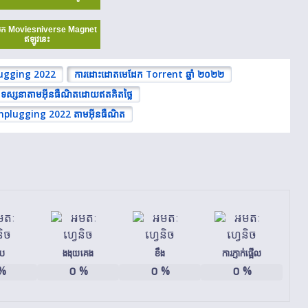
ក Moviesniverse Magnet
ឥឡូវនេះ
ugging 2022
ការដោះដោតមេដែក Torrent ឆ្នាំ ២០២២
ស្សនាតាមអ៊ីនធឺណិតដោយឥតគិតថ្លៃ
plugging 2022 តាមអ៊ីនធឺណិត
ើប
ងងុយគេង
ខឹង
ការភ្ញាក់ផ្អើល
%
០
%
០
%
០
%