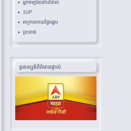
អ្នកចម្បាំងនៅលើវាល
1UP
អាក្រាតកាយថ្ងៃអង្គារ
ព្រះនាង
ទូរទស្សន៍ព័ត៌មានផ្ទាល់