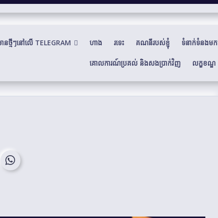
៌មានថ្មីៗនៅលើ TELEGRAM
ហាង
រទេះ
គណនីរបស់ខ្ញុំ
ទំនាក់ទំនងមកយ
គោលការណ៍ប្រគល់ និងសងប្រាក់វិញ
លក្ខខណ្ឌ