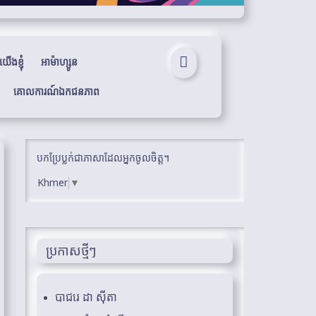
ើងខ្ញុំ
អាម៉ាហ្សូន
គោលការណ៍ឯកជនភាព
បកប្រែប្លក់ជាភាសាដែលអ្នកចូលចិត្ត។
Khmer
▼
ប្រកាសថ្មីៗ
បាជរេ ដា ស៊ីតា