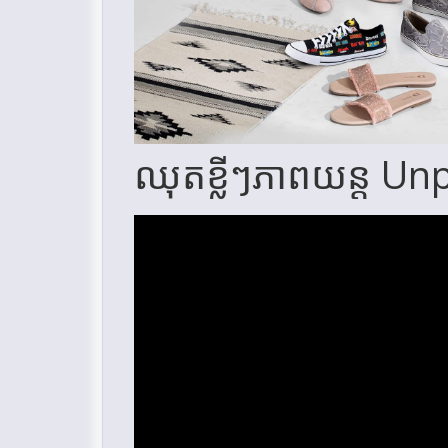
ឈុតខ្លីៗភាពយន្ត U