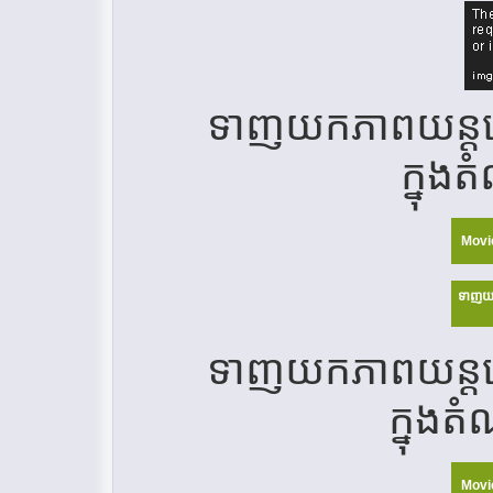
ទាញយកភាពយន្ត
ក្នុង
Movi
ទាញយ
ទាញយកភាពយន្ត
ក្នុងត
Movi