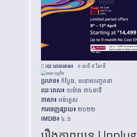
រយៈពេលអាន៖
១ នាទី ៩ វិនាទី
ប្រភេទ៖
កំប្លែង, មនោសញ្ចេតនា
រយៈពេល៖
១ម៉ោង ៣៤នាទី
ភាសា៖
អង់គ្លេស
ការចេញផ្សាយ៖
២០២២
IMDB៖
៤.១
រឿងភាពយន្ត Unplu