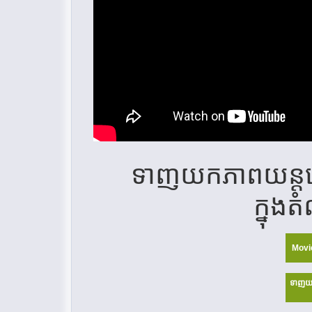
ទាញយកភាពយន្ត
ក្នុង
Movi
ទាញយ