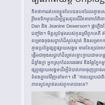
គិតថាការរត់គេចខ្លួនបែបជនបទដែលគ្មានសេវាទូ
រ៉ូមែនទិកមួយដើម្បីជួសជុលជីវិតអាពាហ៍ពិព
Dan និង Jeanine Dewerson។ ផ្កាភ្លើងត
ជញ្ជាំង។ មិត្តល្អបំផុតរបស់កូនស្រីពួ
គម្រោងចុងសប្តាហ៍ដ៏ស្ងប់ស្ងាត់ និងសម្រាកកា
គ្មានប្រព័ន្ធផ្សព្វផ្សាយសង្គម មានតែខ្យល់អ
ផ្តើមជាចុងសប្តាហ៍ដ៏ល្អឥតខ្ចោះក្លាយជាមហ
ដ៏ខ្លាំងក្លា អ្នកស្រុកដែលឆេវឆាវ និងឆ្កែភ្នែ
ផ្សព្វផ្សាយសង្គមដើម្បីបំបាត់ភាពធុញទ្រាន់រ
ទំនងគ្នាទៅវិញទៅមក។ តើ "ការបន្សាបជាតិ
ភាពស្ងប់ស្ងាត់របស់ពួកគេបានទេ?