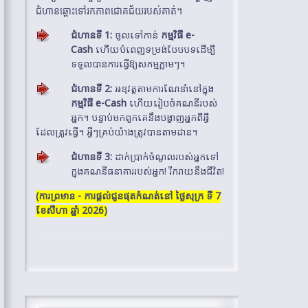
ជំហានឆ្ពោះទៅរកភាពជោគជ័យរបស់គាត់។
ជំហានទី 1:
ចូលទៅកាន់
កម្មវិធី e-
Cash
ហើយបំពេញទម្រង់បែបបទដើម្បី
ទទួលបានការធ្វើឱ្យសកម្មភ្លាមៗ។
ជំហានទី 2:
អនុវត្តតាមការណែនាំនៅក្នុង
កម្មវិធី e-Cash
ហើយរៀបចំគណនីរបស់
អ្នក។ បន្ទាប់មកពួកគេនឹងបង្ហាញអ្នកពីអ្វី
ដែលត្រូវធ្វើ។ អ្វីៗគ្រប់យ៉ាងត្រូវបានតាមដាន។
ជំហានទី 3:
ដាក់ប្រាក់ចំណូលរបស់អ្នកទៅ
ក្នុងគណនីធនាគាររបស់អ្នក! រីករាយនឹងជីវិត!
(ការព្រមាន - ការផ្តល់ជូនផុតកំណត់នៅ
ថ្ងៃសុក្រ ទី 7
ខែសីហា ឆ្នាំ 2026)