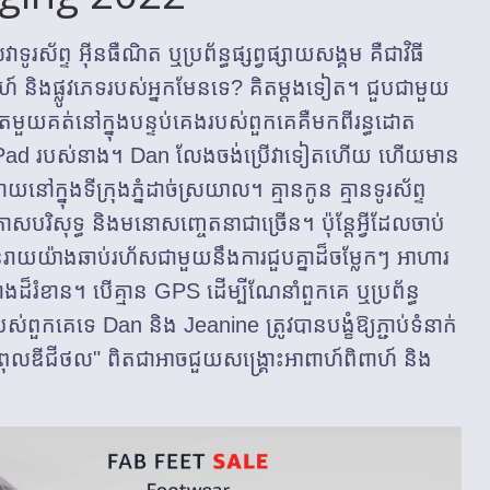
រស័ព្ទ អ៊ីនធឺណិត ឬប្រព័ន្ធផ្សព្វផ្សាយសង្គម គឺជាវិធី
ាហ៍ និងផ្លូវភេទរបស់អ្នកមែនទេ? គិតម្តងទៀត។ ជួបជាមួយ
ែមួយគត់នៅក្នុងបន្ទប់គេងរបស់ពួកគេគឺមកពីរន្ធដោត
កគេគឺ iPad របស់នាង។ Dan លែងចង់ប្រើវាទៀតហើយ ហើយមាន
យនៅក្នុងទីក្រុងភ្នំដាច់ស្រយាល។ គ្មានកូន គ្មានទូរស័ព្ទ
ាកាសបរិសុទ្ធ និងមនោសញ្ចេតនាជាច្រើន។ ប៉ុន្តែអ្វីដែលចាប់
ន្តរាយយ៉ាងឆាប់រហ័សជាមួយនឹងការជួបគ្នាដ៏ចម្លែកៗ អាហារ
កម្ខាងដ៏រំខាន។ បើគ្មាន GPS ដើម្បីណែនាំពួកគេ ឬប្រព័ន្ធ
បស់ពួកគេទេ Dan និង Jeanine ត្រូវបានបង្ខំឱ្យភ្ជាប់ទំនាក់
ពុលឌីជីថល" ពិតជាអាចជួយសង្គ្រោះអាពាហ៍ពិពាហ៍ និង