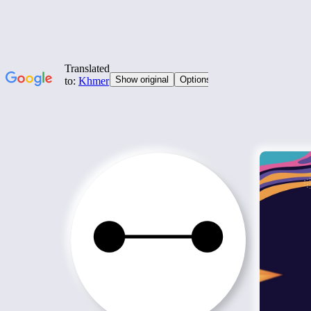
រំលង
ទៅ
មាតិកា
ហ្វេនិច
អមតៈ