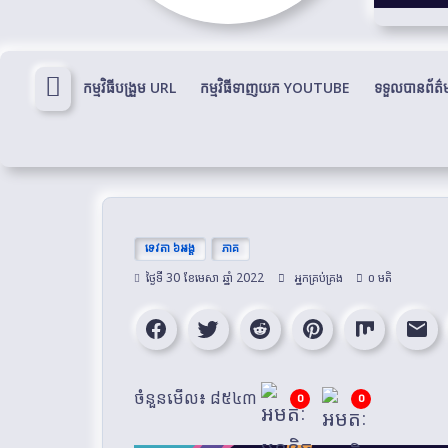
ក្លាយ
ជា
អមតៈ
កម្មវិធី​បង្រួម URL
កម្មវិធីទាញយក YOUTUBE
ទទួលបានព័ត
ទេវតា ៦អង្គ
ភាគ
ថ្ងៃទី 30 ខែមេសា ឆ្នាំ 2022
អ្នកគ្រប់គ្រង
០ មតិ
ចំនួនមើល៖ ៨៥៤៣
០
០