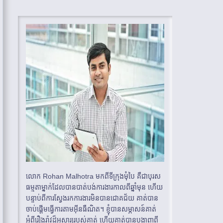
លោក Rohan Malhotra មកពីទីក្រុងមុំបៃ គឺជាបុរស
ធម្មតាម្នាក់ដែលបានបាត់បង់ការងារកាលពីឆ្នាំមុន ហើយ
បន្ទាប់ពីការស្វែងរកការងារមិនបានជោគជ័យ គាត់បាន
ចាប់ផ្តើមធ្វើការតាមអ៊ីនធឺណិត។ ខ្ញុំបានសម្ភាសន៍គាត់
អំពីរឿងរ៉ាវដ៏អស្ចារ្យរបស់គាត់ ហើយគាត់បានបង្ហាញពី