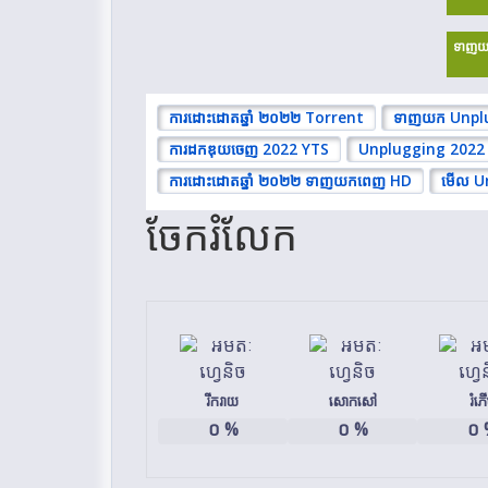
ទាញយ
ការដោះដោតឆ្នាំ ២០២២ Torrent
ទាញយក Unpl
ការដកឌុយចេញ 2022 YTS
Unplugging 2022 ទ
ការដោះដោតឆ្នាំ ២០២២ ទាញយកពេញ HD
មើល Un
ចែករំលែក
រីករាយ
សោកសៅ
រំភ
០
%
០
%
០