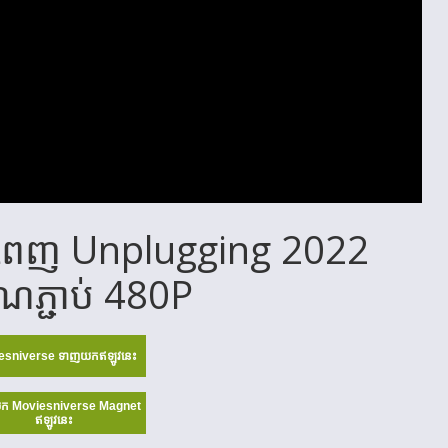
ពេញ Unplugging 2022
តំណភ្ជាប់ 480P
esniverse ទាញយកឥឡូវនេះ
ក Moviesniverse Magnet
ឥឡូវនេះ