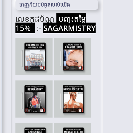
ពេញនិយមបំផុតរបស់យើង
លេខកូដប័ណ្ណ
បញ្ចុះតម្លៃ
15%
:-
SAGARMISTRY